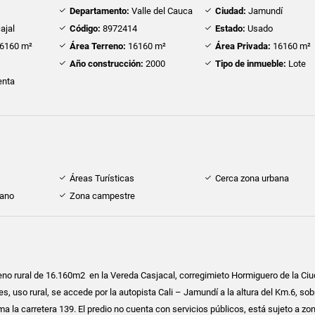
Departamento:
Valle del Cauca
Ciudad:
Jamundí
ajal
Código:
8972414
Estado:
Usado
6160 m²
Área Terreno:
16160 m²
Área Privada:
16160 m²
Año construcción:
2000
Tipo de inmueble:
Lote
nta
Áreas Turísticas
Cerca zona urbana
cano
Zona campestre
eno rural de 16.160m2 en la Vereda Casjacal, corregimieto Hormiguero de la Ci
es, uso rural, se accede por la autopista Cali – Jamundí a la altura del Km.6, sob
a la carretera 139. El predio no cuenta con servicios públicos, está sujeto a zo