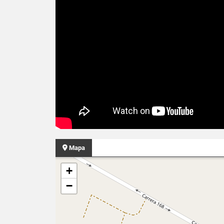
Mapa
+
−