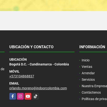
UBICACIÓN Y CONTACTO
INFORMACIÓN
UBICACIÓN
Inicio
Bogotá D.C. - Cundinamarca - Colombia
Ventas
 de
MÓVIL
Arrendar
+573104868837
Servicios
EMAIL
Nuestra Empres
orlando.moreno@indoorcolombia.com
Contáctenos
Facebook
Instagram
YouTube
TikTok
Políticas de priv