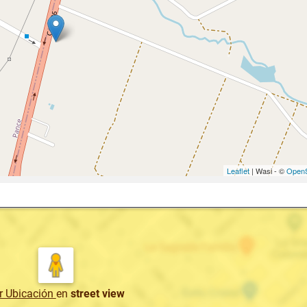
Leaflet
| Wasi - ©
OpenS
r Ubicación
en
street view