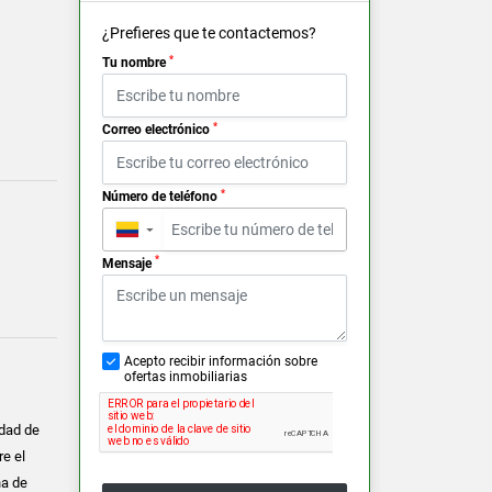
¿Prefieres que te contactemos?
*
Tu nombre
*
Correo electrónico
*
Número de teléfono
▼
*
Mensaje
Acepto recibir información sobre
ofertas inmobiliarias
udad de
re el
na de