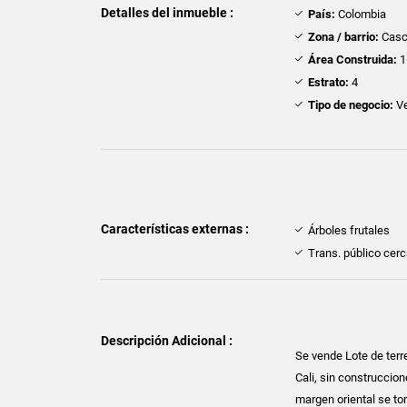
Detalles del inmueble :
País:
Colombia
Zona / barrio:
Casc
Área Construida:
1
Estrato:
4
Tipo de negocio:
Ve
Características externas :
Árboles frutales
Trans. público cer
Descripción Adicional :
Se vende Lote de terr
Cali, sin construccion
margen oriental se tom