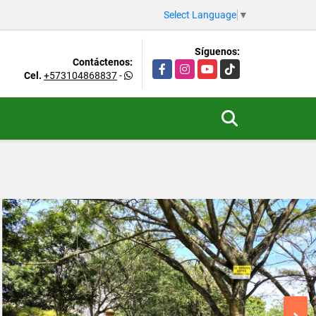
Select Language
▼
Síguenos:
Contáctenos:
Facebook
Instagram
YouTube
TikTok
Cel.
+573104868837
-