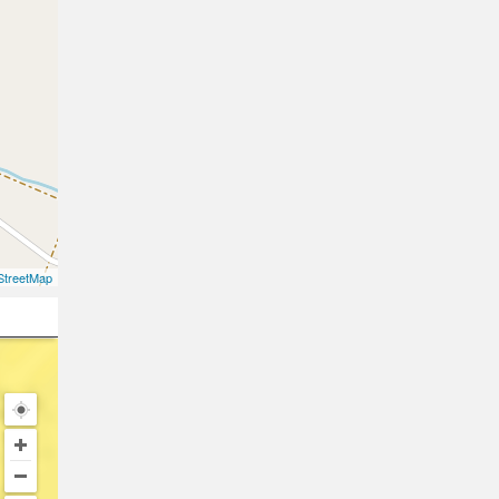
treetMap