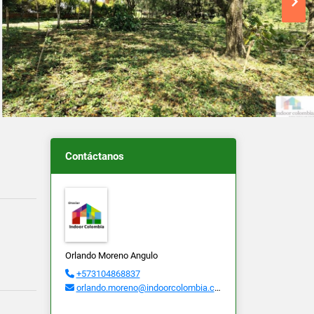
Contáctanos
Orlando Moreno Angulo
+573104868837
orlando.moreno@indoorcolombia.com