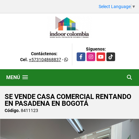
Select Language
▼
Síguenos:
Contáctenos:
Facebook
Instagram
YouTube
TikTok
Cel.
+573104868837
-
MENÚ
SE VENDE CASA COMERCIAL RENTANDO
EN PASADENA EN BOGOTÁ
Código.
8411123