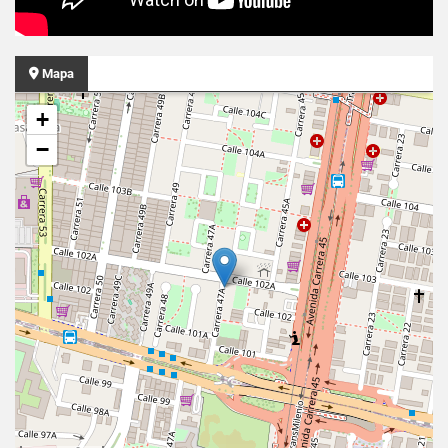
Mapa
+
−