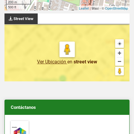
200 m
500 ft
Leaflet
| Wasi - ©
OpenStreetMap
Street View
Ver Ubicación
en
street view
Contáctanos