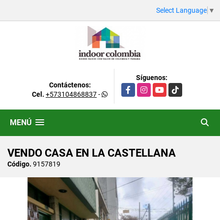
Select Language
▼
Síguenos:
Contáctenos:
Facebook
Instagram
YouTube
TikTok
Cel.
+573104868837
-
MENÚ
VENDO CASA EN LA CASTELLANA
Código.
9157819