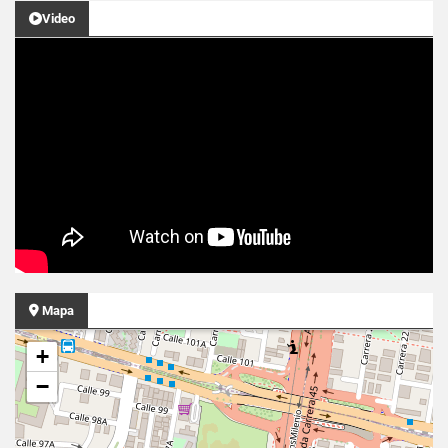
Video
Mapa
+
−