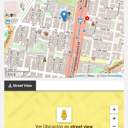
200 m
500 ft
Leaflet
| Wasi - ©
OpenStreetMap
Street View
Ver Ubicación
en
street view