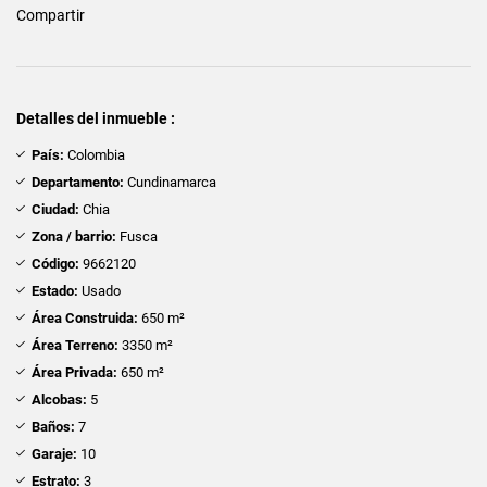
Compartir
Detalles del inmueble :
País:
Colombia
Departamento:
Cundinamarca
Ciudad:
Chia
Zona / barrio:
Fusca
Código:
9662120
Estado:
Usado
Área Construida:
650 m²
Área Terreno:
3350 m²
Área Privada:
650 m²
Alcobas:
5
Baños:
7
Garaje:
10
Estrato:
3