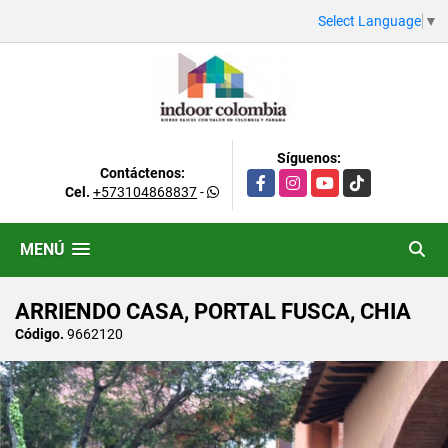
Select Language
▼
Síguenos:
Contáctenos:
Facebook
Instagram
YouTube
TikTok
Cel.
+573104868837
-
MENÚ
ARRIENDO CASA, PORTAL FUSCA, CHIA
Código.
9662120